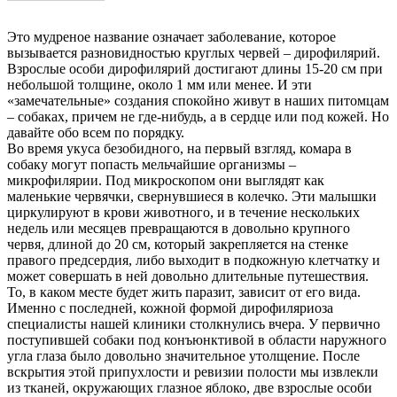
Это мудреное название означает заболевание, которое
вызывается разновидностью круглых червей – дирофилярий.
Взрослые особи дирофилярий достигают длины 15-20 см при
небольшой толщине, около 1 мм или менее. И эти
«замечательные» создания спокойно живут в наших питомцам
– собаках, причем не где-нибудь, а в сердце или под кожей. Но
давайте обо всем по порядку.
Во время укуса безобидного, на первый взгляд, комара в
собаку могут попасть мельчайшие организмы –
микрофилярии. Под микроскопом они выглядят как
маленькие червячки, свернувшиеся в колечко. Эти малышки
циркулируют в крови животного, и в течение нескольких
недель или месяцев превращаются в довольно крупного
червя, длиной до 20 см, который закрепляется на стенке
правого предсердия, либо выходит в подкожную клетчатку и
может совершать в ней довольно длительные путешествия.
То, в каком месте будет жить паразит, зависит от его вида.
Именно с последней, кожной формой дирофиляриоза
специалисты нашей клиники столкнулись вчера. У первично
поступившей собаки под конъюнктивой в области наружного
угла глаза было довольно значительное утолщение. После
вскрытия этой припухлости и ревизии полости мы извлекли
из тканей, окружающих глазное яблоко, две взрослые особи