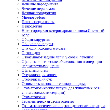
Лечение пародонтита
Лечение переломов
Ложная полидонтия
Миелография
Наши специалисты
Неврология
Нижегородская ветеринарная клиника Снежный
Барс
Общая хирургия
Общие процедуры
Опухоли головного мозга
Ортопедия
Отказывают задние лапы у собак, лечение
Офтальмологические обследования и операции
над животными, цены
Офтальмология
Стерилизация кошек
Стерилизация сук
Стоимость вызова ветеринара на дом.
Стоматологические услуги для животных(без
учета стоимости седации)
Стоматология
Терапевтическая стоматология
Травматологические и ортопедические операции