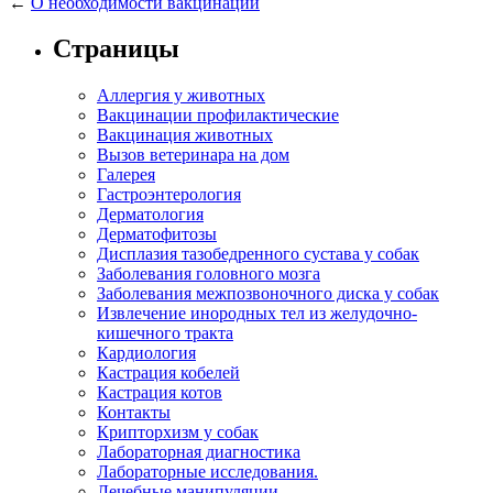
←
О необходимости вакцинации
Страницы
Аллергия у животных
Вакцинации профилактические
Вакцинация животных
Вызов ветеринара на дом
Галерея
Гастроэнтерология
Дерматология
Дерматофитозы
Дисплазия тазобедренного сустава у собак
Заболевания головного мозга
Заболевания межпозвоночного диска у собак
Извлечение инородных тел из желудочно-
кишечного тракта
Кардиология
Кастрация кобелей
Кастрация котов
Контакты
Крипторхизм у собак
Лабораторная диагностика
Лабораторные исследования.
Лечебные манипуляции